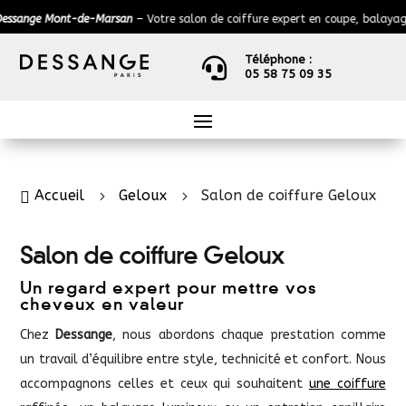
ange Mont-de-Marsan
– Votre salon de coiffure expert en coupe, balayage, c
Téléphone :

05 58 75 09 35
Accueil
Geloux
Salon de coiffure Geloux

5
5
Salon de coiffure Geloux
Un regard expert pour mettre vos
cheveux en valeur
Chez
Dessange
, nous abordons chaque prestation comme
un travail d’équilibre entre style, technicité et confort. Nous
accompagnons celles et ceux qui souhaitent
une coiffure