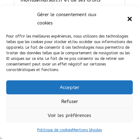
permettrait la transmission des dites
Gérer le consentement aux
informations à l’éventuel acquéreur qui
cookies
serait à son tour tenu de la même
obligation de conservation et de
Pour offrir les meilleures expériences, nous utilisons des technologies
modification des données vis à vis de
telles que les cookies pour stocker et/ou accéder aux informations des
appareils. Le fait de consentir à ces technologies nous permettra de
l’utilisateur du site
https://salon-
traiter des données telles que le comportement de navigation ou les
dessange-montdemarsan.fr
ID uniques sur ce site. Le fait de ne pas consentir ou de retirer son
consentement peut avoir un effet négatif sur certaines
caractéristiques et fonctions.
Sécurité
Pour assurer la sécurité et la
Accepter
confidentialité des Données
Personnelles et des Données
Refuser
Personnelles de Santé,
https://salon-
dessange-montdemarsan.fr
utilise des
Voir les préférences
réseaux protégés par des dispositifs
Politique de cookies
Mentions légales
standards tels que par pare-feu, la