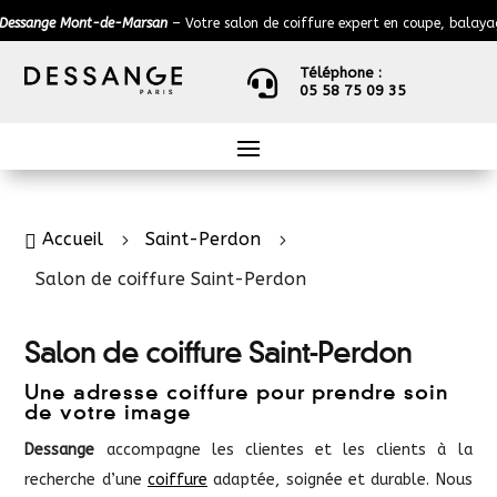
ange Mont-de-Marsan
– Votre salon de coiffure expert en coupe, balayage, 
Téléphone :

05 58 75 09 35
Accueil
Saint-Perdon

5
5
Salon de coiffure Saint-Perdon
Salon de coiffure Saint-Perdon
Une adresse coiffure pour prendre soin
de votre image
Dessange
accompagne les clientes et les clients à la
recherche d’une
coiffure
adaptée, soignée et durable. Nous