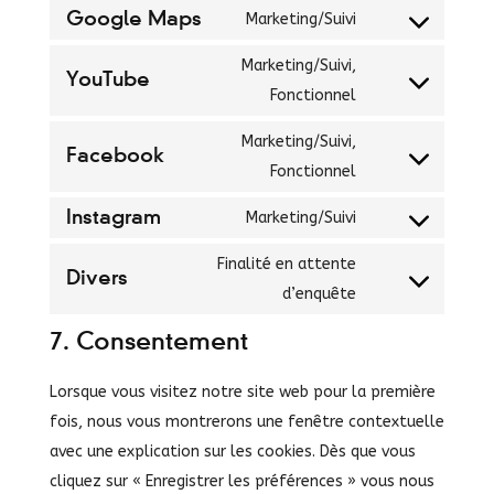
to
Google Maps
Marketing/Suivi
google-
Consent
service
fonts
to
Marketing/Suivi,
google-
YouTube
service
Consent
Fonctionnel
recaptcha
google-
to
Marketing/Suivi,
maps
service
Facebook
Consent
Fonctionnel
youtube
to
Instagram
Marketing/Suivi
service
Consent
facebook
to
Finalité en attente
Divers
service
Consent
d’enquête
instagram
to
7. Consentement
service
divers
Lorsque vous visitez notre site web pour la première
fois, nous vous montrerons une fenêtre contextuelle
avec une explication sur les cookies. Dès que vous
cliquez sur « Enregistrer les préférences » vous nous